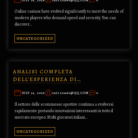
JULY 14, 2026
2455134461@QQ.COM
0
Online casinos have evolved significantly to meet the needs of
modern players who demand speed and security. You can
discover…
UNCATEGORIZED
ANALISI COMPLETA
DELL’ESPERIENZA DI…
JULY 14, 2026
2455134461@QQ.COM
0
Il settore delle scommesse sportive continua a evolversi
rapidamente portando innovazioni interessanti in tutto il
mercato europeo. Molti giocatori italiani…
UNCATEGORIZED