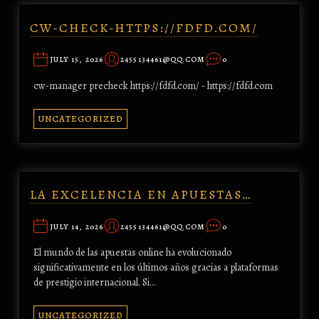
CW-CHECK-HTTPS://FDFD.COM/
JULY 15, 2026
2455134461@QQ.COM
0
cw-manager precheck https://fdfd.com/ - https://fdfd.com
UNCATEGORIZED
LA EXCELENCIA EN APUESTAS…
JULY 14, 2026
2455134461@QQ.COM
0
El mundo de las apuestas online ha evolucionado
significativamente en los últimos años gracias a plataformas
de prestigio internacional. Si…
UNCATEGORIZED