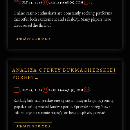
JULY 14, 2026
2455134461@QQ.COM
0
Online casino enthusiasts are constantly seeking platforms
that offer both excitement and reliability. Many players have
discovered the thrill of…
UNCATEGORIZED
ANALIZA OFERTY BUKMACHERSKIEJ
FORBET…
JULY 14, 2026
2455134461@QQ.COM
0
Zakłady bukmacherskie cieszą się w naszym kraju ogromną
popularnością wśród fanów sportu. Sprawdź szczegółowe
informacje na stronie https://for-bet.edu.pl/ aby poznać…
UNCATEGORIZED