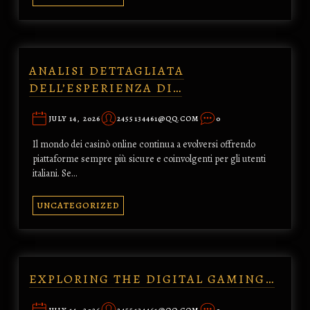
ANALISI DETTAGLIATA
DELL’ESPERIENZA DI…
JULY 14, 2026
2455134461@QQ.COM
0
Il mondo dei casinò online continua a evolversi offrendo
piattaforme sempre più sicure e coinvolgenti per gli utenti
italiani. Se…
UNCATEGORIZED
EXPLORING THE DIGITAL GAMING…